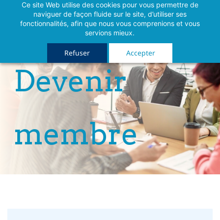
Ce site Web utilise des cookies pour vous permettre de
naviguer de façon fluide sur le site, d’utiliser ses
fonctionnalités, afin que nous vous comprenions et vous
servions mieux.
Refuser
Accepter
Devenir
membre